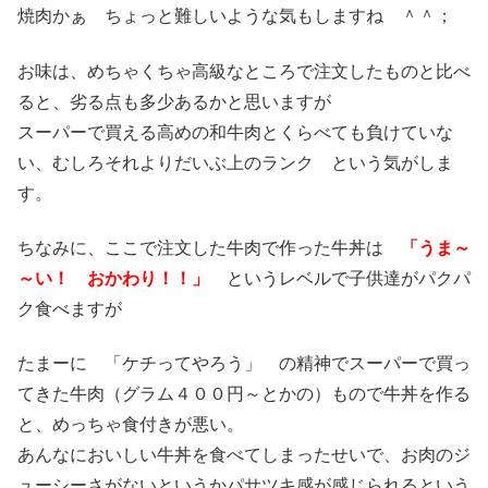
焼肉かぁ ちょっと難しいような気もしますね ＾＾；
お味は、めちゃくちゃ高級なところで注文したものと比べ
ると、劣る点も多少あるかと思いますが
スーパーで買える高めの和牛肉とくらべても負けていな
い、むしろそれよりだいぶ上のランク という気がしま
す。
ちなみに、ここで注文した牛肉で作った牛丼は
「うま～
～い！ おかわり！！」
というレベルで子供達がパクパ
ク食べますが
たまーに 「ケチってやろう」 の精神でスーパーで買っ
てきた牛肉（グラム４００円～とかの）もので牛丼を作る
と、めっちゃ食付きが悪い。
あんなにおいしい牛丼を食べてしまったせいで、お肉のジ
ューシーさがないというかパサツキ感が感じられるという