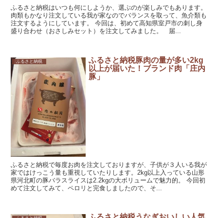
ふるさと納税はいつも何にしようか、選ぶのが楽しみでもあります。
肉類もかなり注文している我が家なのでバランスを取って、魚介類も
注文するようにしています。 今回は、初めて高知県室戸市の刺し身
盛り合わせ（おさしみセット）を注文してみました。 届...
ふるさと納税豚肉の量が多い2kg
ふるさと納税
以上が届いた！ブランド肉「庄内
豚」
ふるさと納税で毎度お肉を注文しておりますが、子供が３人いる我が
家ではけっこう量も重視していたりします。2kg以上入っている山形
県河北町の豚バラスライスは2.2kgの大ボリュームで魅力的。 今回初
めて注文してみて、ペロリと完食しましたので、そ...
ふるさと納税うなぎおいしい人気