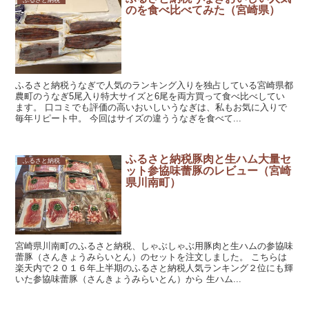
ふるさと納税
のを食べ比べてみた（宮崎県）
ふるさと納税うなぎで人気のランキング入りを独占している宮崎県都
農町のうなぎ5尾入り特大サイズと6尾を両方買って食べ比べしてい
ます。 口コミでも評価の高いおいしいうなぎは、私もお気に入りで
毎年リピート中。 今回はサイズの違ううなぎを食べて...
ふるさと納税豚肉と生ハム大量セ
ふるさと納税
ット参協味蕾豚のレビュー（宮崎
県川南町）
宮崎県川南町のふるさと納税、しゃぶしゃぶ用豚肉と生ハムの参協味
蕾豚（さんきょうみらいとん）のセットを注文しました。 こちらは
楽天内で２０１６年上半期のふるさと納税人気ランキング２位にも輝
いた参協味蕾豚（さんきょうみらいとん）から 生ハム...