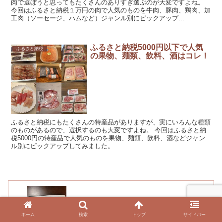
肉で選ぼうと思ってもたくさんのありすぎ選ぶのが大変ですよね。
今回はふるさと納税１万円の肉で人気のものを牛肉、豚肉、鶏肉、加
工肉（ソーセージ、ハムなど）ジャンル別にピックアップ...
ふるさと納税5000円以下で人気
ふるさと納税
の果物、麺類、飲料、酒はコレ！
ふるさと納税にもたくさんの特産品がありますが、実にいろんな種類
のものがあるので、選択するのも大変ですよね。 今回はふるさと納
税5000円の特産品で人気のものを果物、麺類、飲料、酒などジャン
ル別にピックアップしてみました。
アイロンがけが楽！台なしで面倒じゃなくなる
便利グッズを買ってみた
ホーム
検索
トップ
サイドバー