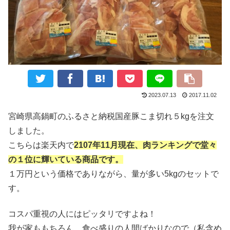
2023.07.13
2017.11.02
宮崎県高鍋町のふるさと納税国産豚こま切れ５kgを注文
しました。
こちらは楽天内で
2107年11月現在、肉ランキングで堂々
の１位に輝いている商品です。
１万円という価格でありながら、量が多い5kgのセットで
す。
コスパ重視の人にはピッタリですよね！
我が家ももちろん、食べ盛りの人間ばかりなので（私含め