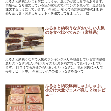
ふるさと納税はいつも何にしようか、選ぶのが楽しみでもあります。
肉類もかなり注文している我が家なのでバランスを取って、魚介類も
注文するようにしています。 今回は、初めて高知県室戸市の刺し身
盛り合わせ（おさしみセット）を注文してみました。 届...
ふるさと納税うなぎおいしい人気
ふるさと納税
のを食べ比べてみた（宮崎県）
ふるさと納税うなぎで人気のランキング入りを独占している宮崎県都
農町のうなぎ5尾入り特大サイズと6尾を両方買って食べ比べしてい
ます。 口コミでも評価の高いおいしいうなぎは、私もお気に入りで
毎年リピート中。 今回はサイズの違ううなぎを食べて...
ふるさと納税豚肉しゃぶしゃぶ。
ふるさと納税
小分け大量でコスパ良し２kgレビ
ュー